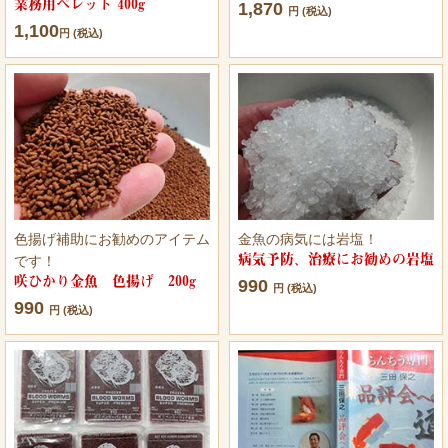
業務用ペレット 400g
1,870
円 (税込)
1,100
円 (税込)
色揚げ補助にお勧めのアイテム
金魚の病気には岩塩！
病気予防、治療にお勧めの岩塩
です！
咲ひかり金魚 色揚げ 200g
990
円 (税込)
990
円 (税込)