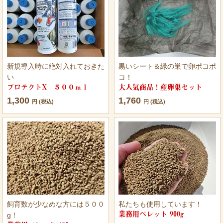
新規導入時に絶対入れておきた
黒いシート＆緑の巣で卵ポコポ
い
コ！
プロテクトX ５００ｍｌ
大人気商品！産卵巣セット
1,300
1,760
円 (税込)
円 (税込)
飼育数が少なめな方には５００
私たちも使用しています！
業務用ペレット 900g
g！