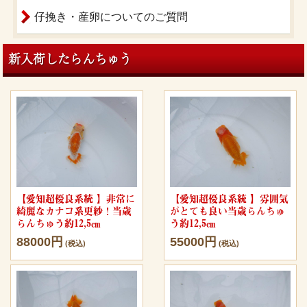
仔挽き・産卵についてのご質問
新入荷したらんちゅう
【愛知超優良系統 】非常に
【愛知超優良系統 】雰囲気
綺麗なカナコ系更紗！当歳
がとても良い当歳らんちゅ
らんちゅう約12,5㎝
う約12,5㎝
88000円
55000円
(税込)
(税込)