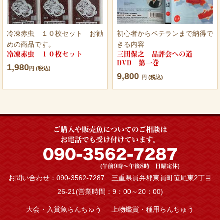
冷凍赤虫 １０枚セット お勧
初心者からベテランまで納得で
めの商品です。
きる内容
冷凍赤虫 １０枚セット
三田保之 品評会への道
DVD 第一巻
1,980
円 (税込)
9,800
円 (税込)
お問い合わせ：090-3562-7287 三重県員弁郡東員町笹尾東2丁目
26-21(営業時間：9：00～20：00)
大会・入賞魚らんちゅう
上物鑑賞・種用らんちゅう