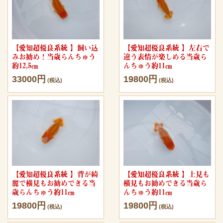
【愛知超優良系統 】飼い込
【愛知超優良系統 】左右で
みお勧め！当歳らんちゅう
違う表情が楽しめる当歳ら
約12,5㎝
んちゅう約11㎝
33000円
19800円
(税込)
(税込)
【愛知超優良系統 】背が綺
【愛知超優良系統 】上見も
麗で横見もお勧めできる当
横見もお勧めできる当歳ら
歳らんちゅう約11㎝
んちゅう約11㎝
19800円
19800円
(税込)
(税込)