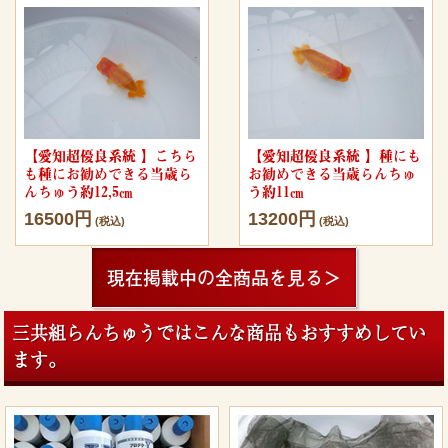
【愛知超優良系統 】こちら
【愛知超優良系統 】種にも
も種にお勧めできる当歳ら
お勧めできる当歳らんちゅ
んちゅう約12,5㎝
う約11㎝
16500円
13200円
(税込)
(税込)
現在掲載中の全商品を見る＞
三共組らんちゅうではこんな商品もおすすめしてい
ます。