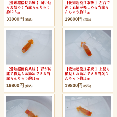
【愛知超優良系統 】飼い込
【愛知超優良系統 】左右で
みお勧め！当歳らんちゅう
違う表情が楽しめる当歳ら
約12,5㎝
んちゅう約11㎝
33000円
19800円
(税込)
(税込)
【愛知超優良系統 】背が綺
【愛知超優良系統 】上見も
麗で横見もお勧めできる当
横見もお勧めできる当歳ら
歳らんちゅう約11㎝
んちゅう約11㎝
19800円
19800円
(税込)
(税込)