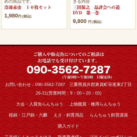
めの商品です。
きる内容
冷凍赤虫 １０枚セット
三田保之 品評会への道
DVD 第一巻
1,980
円 (税込)
9,800
円 (税込)
お問い合わせ：090-3562-7287 三重県員弁郡東員町笹尾東2丁目
26-21(営業時間：9：00～20：00)
大会・入賞魚らんちゅう
上物鑑賞・種用らんちゅう
桜錦・江戸錦・六麟
えさ・飼育用品
らんちゅう飼育講座
購入ガイド
三共組らんちゅうとは？
販売業者様へ
プライバシーポリシー