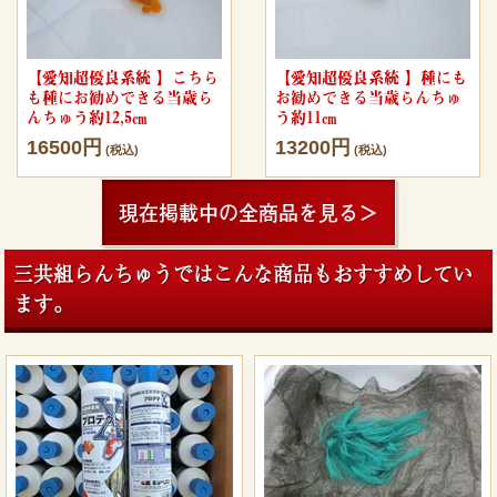
【愛知超優良系統 】こちら
【愛知超優良系統 】種にも
も種にお勧めできる当歳ら
お勧めできる当歳らんちゅ
んちゅう約12,5㎝
う約11㎝
16500円
13200円
(税込)
(税込)
現在掲載中の全商品を見る＞
三共組らんちゅうではこんな商品もおすすめしてい
ます。