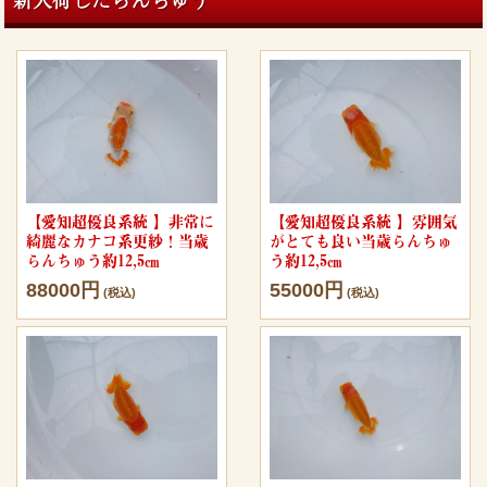
【愛知超優良系統 】非常に
【愛知超優良系統 】雰囲気
綺麗なカナコ系更紗！当歳
がとても良い当歳らんちゅ
らんちゅう約12,5㎝
う約12,5㎝
88000円
55000円
(税込)
(税込)