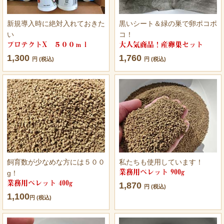
新規導入時に絶対入れておきた
黒いシート＆緑の巣で卵ポコポ
い
コ！
プロテクトX ５００ｍｌ
大人気商品！産卵巣セット
1,300
1,760
円 (税込)
円 (税込)
飼育数が少なめな方には５００
私たちも使用しています！
業務用ペレット 900g
g！
業務用ペレット 400g
1,870
円 (税込)
1,100
円 (税込)