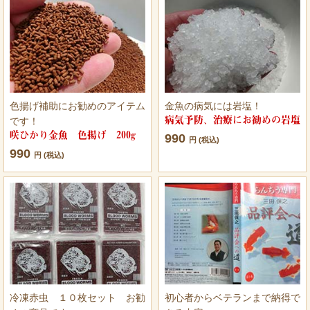
色揚げ補助にお勧めのアイテム
金魚の病気には岩塩！
病気予防、治療にお勧めの岩塩
です！
咲ひかり金魚 色揚げ 200g
990
円 (税込)
990
円 (税込)
冷凍赤虫 １０枚セット お勧
初心者からベテランまで納得で