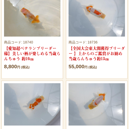
商品コード:
18740
商品コード:
18736
【愛知超ベテランブリーダー
【全国大会東大関獲得ブリーダ
様】美しい柄が楽しめる当歳ら
ー 】上からのご鑑賞がお勧め
んちゅう 約10㎝
当歳らんちゅう約13㎝
8,800
55,000
円 (税込)
円 (税込)