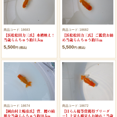
商品コード:
18683
商品コード:
18682
【浜松松田力三氏】水槽映え！
【浜松松田力三氏】ご鑑賞お勧
当歳らんちゅう約11,5㎝
め当歳らんちゅう約11㎝
5,500
5,500
円 (税込)
円 (税込)
商品コード:
18674
商品コード:
18672
【岡山村上暢彦氏】背、腰の綺
【日らん優等賞獲得ブリーダ
麗な当歳らんちゅう約10,5㎝
ー】上見も横見もお勧め！当歳