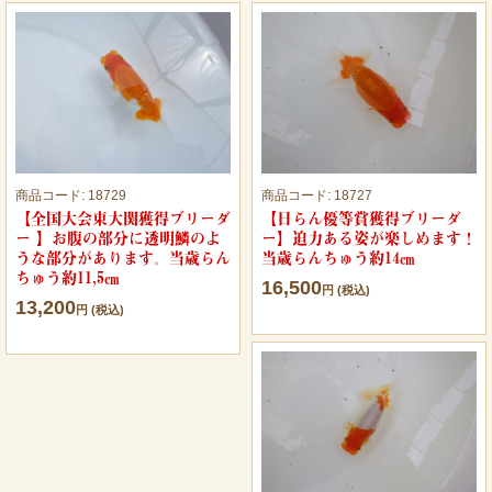
商品コード:
18729
商品コード:
18727
【全国大会東大関獲得ブリーダ
【日らん優等賞獲得ブリーダ
ー 】お腹の部分に透明鱗のよ
ー】迫力ある姿が楽しめます！
うな部分があります。当歳らん
当歳らんちゅう約14㎝
ちゅう約11,5㎝
16,500
円 (税込)
13,200
円 (税込)