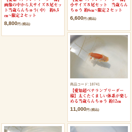
画像の中から大サイズ５尾セッ
小サイズ５尾セット 当歳らん
ト当歳らんちゅう( 中） 約6,5
ちゅう 約6㎝~限定２セット
㎝~限定２セット
6,600
円 (税込)
8,800
円 (税込)
商品コード:
18741
【愛知超ベテランブリーダー
様】太くたくましい体系が楽し
める当歳らんちゅう 約12㎝
11,000
円 (税込)