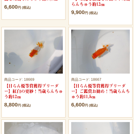
らんちゅう約12㎝
6,600
円 (税込)
9,900
円 (税込)
商品コード:
18669
商品コード:
18667
【日らん優等賞獲得ブリーダ
【日らん優等賞獲得ブリーダ
ー】紅白の更紗！当歳らんちゅ
ー】ご鑑賞お勧め！当歳らんち
う約12㎝
ゅう約11,5㎝
8,800
6,600
円 (税込)
円 (税込)