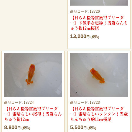
商品コード:
18726
【日らん優等賞獲得ブリーダ
ー】ド派手な更紗！当歳らんち
ゅう約12㎝桜尾
13,200
円 (税込)
商品コード:
18724
商品コード:
18723
【日らん優等賞獲得ブリーダ
【日らん優等賞獲得ブリーダ
ー】素晴らしい尾型！当歳らん
ー】素晴らしいフンタン！当歳
ちゅう約12㎝
らんちゅう約11㎝桜尾
8,800
5,500
円 (税込)
円 (税込)