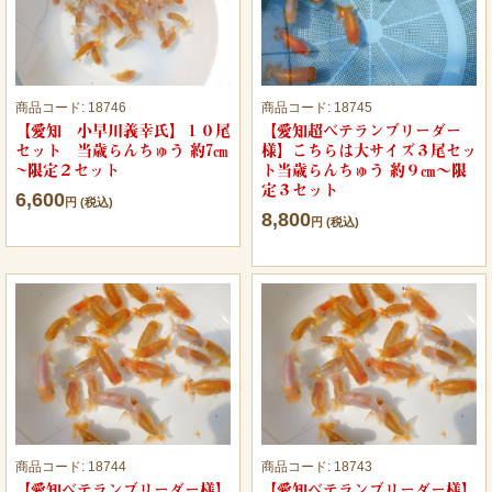
商品コード:
18746
商品コード:
18745
【愛知 小早川義幸氏】１０尾
【愛知超ベテランブリーダー
セット 当歳らんちゅう 約7㎝
様】こちらは大サイズ３尾セッ
~限定２セット
ト当歳らんちゅう 約９㎝～限
定３セット
6,600
円 (税込)
8,800
円 (税込)
商品コード:
18744
商品コード:
18743
【愛知ベテランブリーダー様】
【愛知ベテランブリーダー様】