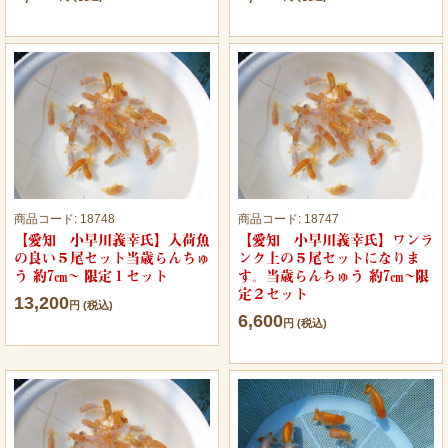
商品コード:
18748
商品コード:
18747
【愛知 小早川義幸氏】入荷魚
【愛知 小早川義幸氏】ワンラ
の良い５尾セット当歳らんちゅ
ンク上の５尾セットになりま
う 約7㎝~ 限定１セット
す。当歳らんちゅう 約7㎝~限
定２セット
13,200
円 (税込)
6,600
円 (税込)