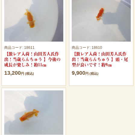
商品コード:
18611
商品コード:
18610
【激レア入荷！山田芳人氏作
【激レア入荷！山田芳人氏作
出！当歳らんちゅう 】今後の
出！当歳らんちゅう 】頭・尾
成長が楽しみ！約11㎝
型が良いです！約9㎝
13,200
9,900
円 (税込)
円 (税込)