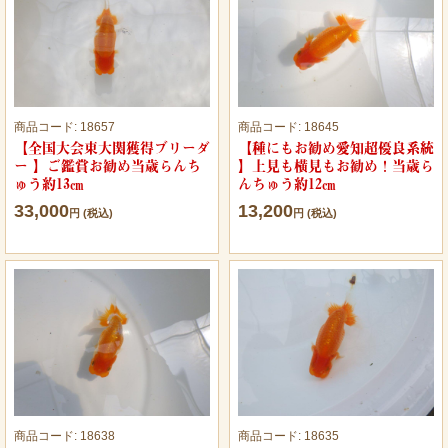
商品コード:
18657
商品コード:
18645
【全国大会東大関獲得ブリーダ
【種にもお勧め愛知超優良系統
ー 】ご鑑賞お勧め当歳らんち
】上見も横見もお勧め！当歳ら
ゅう約13㎝
んちゅう約12㎝
33,000
13,200
円 (税込)
円 (税込)
商品コード:
18638
商品コード:
18635