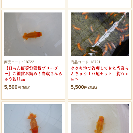
商品コード:
18722
商品コード:
18721
【日らん優等賞獲得ブリーダ
タタキ池で管理してきた当歳ら
ー】ご鑑賞お勧め！当歳らんち
んちゅう１０尾セット 約６ｃ
ゅう約11㎝
ｍ～
5,500
5,500
円 (税込)
円 (税込)