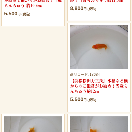
が綺麗で横からがお勧め！当歳
紗！当歳らんちゅう約12,5㎝
らんちゅう 約10,5㎝
8,800
円 (税込)
5,500
円 (税込)
商品コード:
18684
【浜松松田力三氏】水槽など横
からのご鑑賞がお勧め！当歳ら
んちゅう約12㎝
5,500
円 (税込)