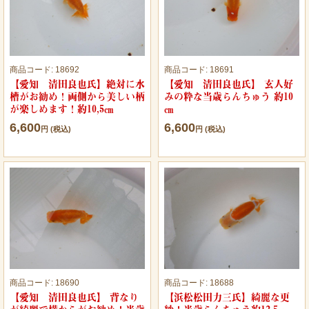
商品コード:
18692
商品コード:
18691
【愛知 清田良也氏】絶対に水
【愛知 清田良也氏】 玄人好
槽がお勧め！両側から美しい柄
みの粋な当歳らんちゅう 約10
が楽しめます！約10,5㎝
㎝
6,600
6,600
円 (税込)
円 (税込)
商品コード:
18690
商品コード:
18688
【愛知 清田良也氏】 背なり
【浜松松田力三氏】綺麗な更