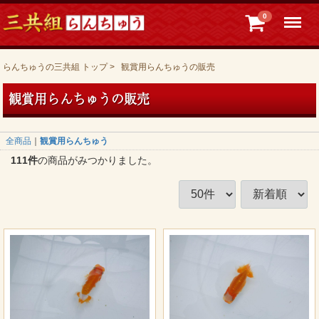
Menu
0
らんちゅうの三共組 トップ
観賞用らんちゅうの販売
観賞用らんちゅうの販売
全商品
観賞用らんちゅう
111
件
の商品がみつかりました。