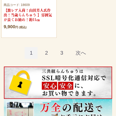
商品コード:
18609
【激レア入荷！山田芳人氏作
出！当歳らんちゅう 】雰囲気
が良くお勧め！約11㎝
9,900
円 (税込)
1
2
3
次へ