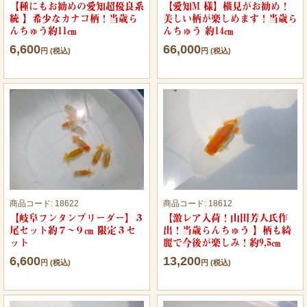
【種にもお勧めの愛知超優良系
【愛知M 様】横見がお勧め！
統 】希少なカナコ柄！当歳ら
美しい柄が楽しめます！当歳ら
んちゅう約11㎝
んちゅう 約14㎝
6,600
66,000
円 (税込)
円 (税込)
商品コード:
18622
商品コード:
18612
【岐阜フンタンブリーダー】３
【激レア入荷！山田芳人氏作
尾セット約７~９㎝ 限定３セ
出！当歳らんちゅう 】柄も綺
ット
麗で今後が楽しみ！約9,5㎝
6,600
13,200
円 (税込)
円 (税込)