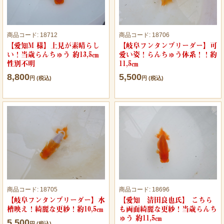
商品コード:
18712
商品コード:
18706
【愛知M 様】上見が素晴らし
【岐阜フンタンブリーダー】可
い！当歳らんちゅう 約13,5㎝
愛い姿！らんちゅう体系！！約
性別不明
11,5㎝
8,800
5,500
円 (税込)
円 (税込)
商品コード:
18705
商品コード:
18696
【岐阜フンタンブリーダー】水
【愛知 清田良也氏】 こちら
槽映え！綺麗な更紗！約10,5㎝
も両面綺麗な更紗！当歳らんち
ゅう 約11,5㎝
5,500
円 (税込)