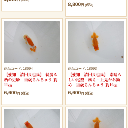
8,800
円 (税込)
商品コード:
18694
商品コード:
18693
【愛知 清田良也氏】 綺麗な
【愛知 清田良也氏】 素晴ら
柄の更紗！当歳らんちゅう 約
しい尾型・構え・上見がお勧
11㎝
め！当歳らんちゅう 約10㎝
6,600
6,600
円 (税込)
円 (税込)