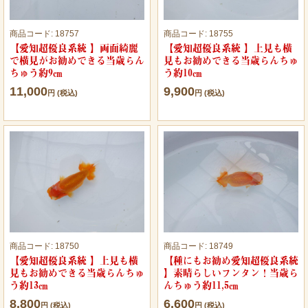
商品コード:
18757
商品コード:
18755
【愛知超優良系統 】両面綺麗
【愛知超優良系統 】上見も横
で横見がお勧めできる当歳らん
見もお勧めできる当歳らんちゅ
ちゅう約9㎝
う約10㎝
11,000
9,900
円 (税込)
円 (税込)
商品コード:
18750
商品コード:
18749
【愛知超優良系統 】上見も横
【種にもお勧め愛知超優良系統
見もお勧めできる当歳らんちゅ
】素晴らしいフンタン！当歳ら
う約13㎝
んちゅう約11,5㎝
8,800
6,600
円 (税込)
円 (税込)