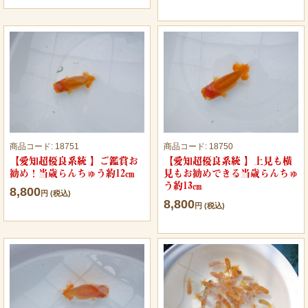
商品コード:
18751
商品コード:
18750
【愛知超優良系統 】ご鑑賞お
【愛知超優良系統 】上見も横
勧め！当歳らんちゅう約12㎝
見もお勧めできる当歳らんちゅ
う約13㎝
8,800
円 (税込)
8,800
円 (税込)