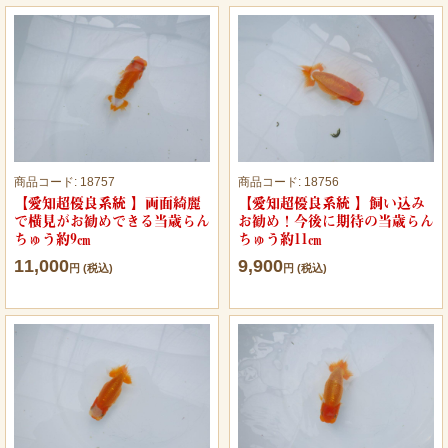
商品コード:
18757
商品コード:
18756
【愛知超優良系統 】両面綺麗
【愛知超優良系統 】飼い込み
で横見がお勧めできる当歳らん
お勧め！今後に期待の当歳らん
ちゅう約9㎝
ちゅう約11㎝
11,000
9,900
円 (税込)
円 (税込)