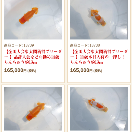
商品コード:
18739
商品コード:
18738
【全国大会東大関獲得ブリーダ
【全国大会東大関獲得ブリーダ
ー 】品評大会などお勧め当歳
ー 】当歳本日入荷の一押し！
らんちゅう約13㎝
らんちゅう約13㎝
165,000
165,000
円 (税込)
円 (税込)