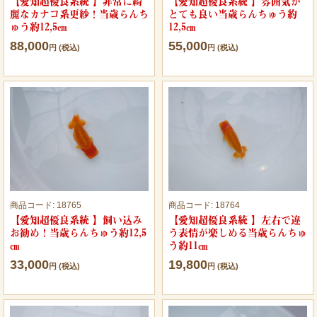
【愛知超優良系統 】非常に綺
【愛知超優良系統 】雰囲気が
麗なカナコ系更紗！当歳らんち
とても良い当歳らんちゅう約
ゅう約12,5㎝
12,5㎝
88,000
55,000
円 (税込)
円 (税込)
商品コード:
18765
商品コード:
18764
【愛知超優良系統 】飼い込み
【愛知超優良系統 】左右で違
お勧め！当歳らんちゅう約12,5
う表情が楽しめる当歳らんちゅ
㎝
う約11㎝
33,000
19,800
円 (税込)
円 (税込)