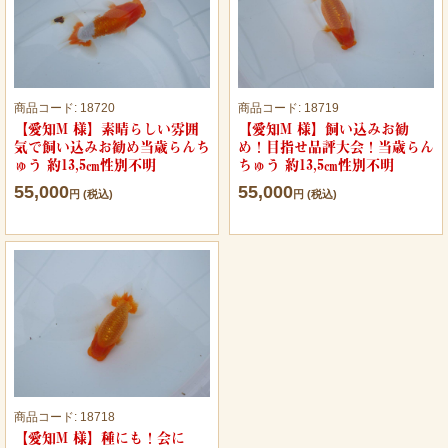
商品コード:
18720
商品コード:
18719
【愛知M 様】素晴らしい雰囲
【愛知M 様】飼い込みお勧
気で飼い込みお勧め当歳らんち
め！目指せ品評大会！当歳らん
ゅう 約13,5㎝性別不明
ちゅう 約13,5㎝性別不明
55,000
55,000
円 (税込)
円 (税込)
商品コード:
18718
【愛知M 様】種にも！会に