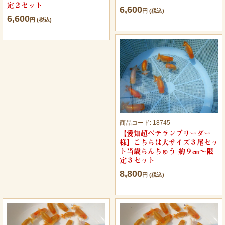
定２セット
6,600
円 (税込)
6,600
円 (税込)
商品コード:
18745
【愛知超ベテランブリーダー
様】こちらは大サイズ３尾セッ
ト当歳らんちゅう 約９㎝～限
定３セット
8,800
円 (税込)