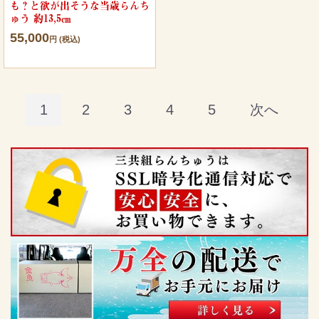
も？と欲が出そうな当歳らんち
ゅう 約13,5㎝
55,000
円 (税込)
1
2
3
4
5
次へ