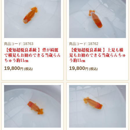
商品コード:
18763
商品コード:
18762
【愛知超優良系統 】背が綺麗
【愛知超優良系統 】上見も横
で横見もお勧めできる当歳らん
見もお勧めできる当歳らんちゅ
ちゅう約11㎝
う約11㎝
19,800
19,800
円 (税込)
円 (税込)