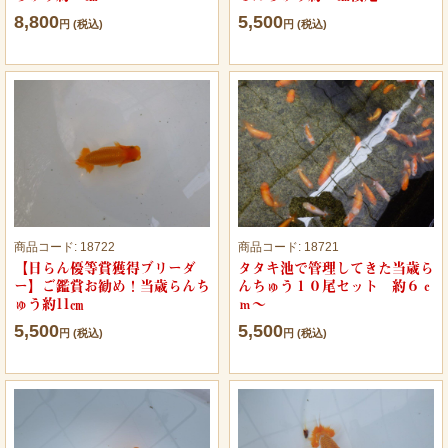
8,800
5,500
円 (税込)
円 (税込)
商品コード:
18722
商品コード:
18721
【日らん優等賞獲得ブリーダ
タタキ池で管理してきた当歳ら
ー】ご鑑賞お勧め！当歳らんち
んちゅう１０尾セット 約６ｃ
ゅう約11㎝
ｍ～
5,500
5,500
円 (税込)
円 (税込)