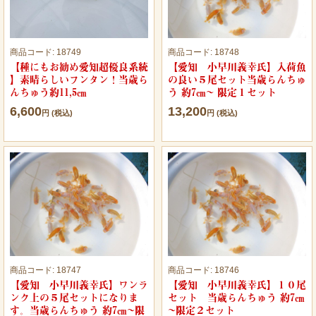
商品コード:
18749
商品コード:
18748
【種にもお勧め愛知超優良系統
【愛知 小早川義幸氏】入荷魚
】素晴らしいフンタン！当歳ら
の良い５尾セット当歳らんちゅ
んちゅう約11,5㎝
う 約7㎝~ 限定１セット
6,600
13,200
円 (税込)
円 (税込)
商品コード:
18747
商品コード:
18746
【愛知 小早川義幸氏】ワンラ
【愛知 小早川義幸氏】１０尾
ンク上の５尾セットになりま
セット 当歳らんちゅう 約7㎝
す。当歳らんちゅう 約7㎝~限
~限定２セット