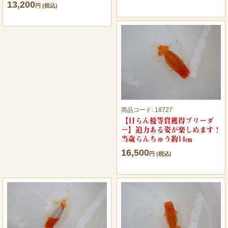
13,200
円 (税込)
商品コード:
18727
【日らん優等賞獲得ブリーダ
ー】迫力ある姿が楽しめます！
当歳らんちゅう約14㎝
16,500
円 (税込)