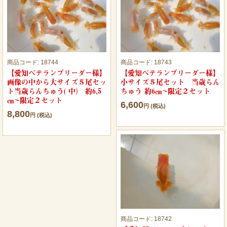
商品コード:
18744
商品コード:
18743
【愛知ベテランブリーダー様】
【愛知ベテランブリーダー様】
画像の中から大サイズ５尾セッ
小サイズ５尾セット 当歳らん
ト当歳らんちゅう( 中） 約6,5
ちゅう 約6㎝~限定２セット
㎝~限定２セット
6,600
円 (税込)
8,800
円 (税込)
商品コード:
18742