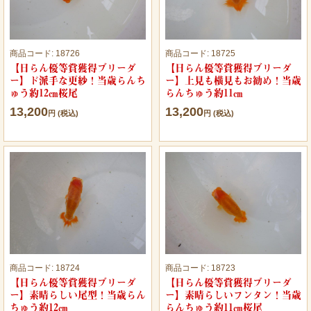
商品コード:
18726
商品コード:
18725
【日らん優等賞獲得ブリーダ
【日らん優等賞獲得ブリーダ
ー】ド派手な更紗！当歳らんち
ー】上見も横見もお勧め！当歳
ゅう約12㎝桜尾
らんちゅう約11㎝
13,200
13,200
円 (税込)
円 (税込)
商品コード:
18724
商品コード:
18723
【日らん優等賞獲得ブリーダ
【日らん優等賞獲得ブリーダ
ー】素晴らしい尾型！当歳らん
ー】素晴らしいフンタン！当歳
ちゅう約12㎝
らんちゅう約11㎝桜尾