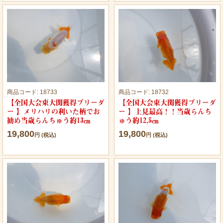
商品コード:
18733
商品コード:
18732
【全国大会東大関獲得ブリーダ
【全国大会東大関獲得ブリーダ
ー 】メリハリの利いた柄でお
ー 】上見最高！！当歳らんち
勧め当歳らんちゅう約13㎝
ゅう約12,5㎝
19,800
19,800
円 (税込)
円 (税込)