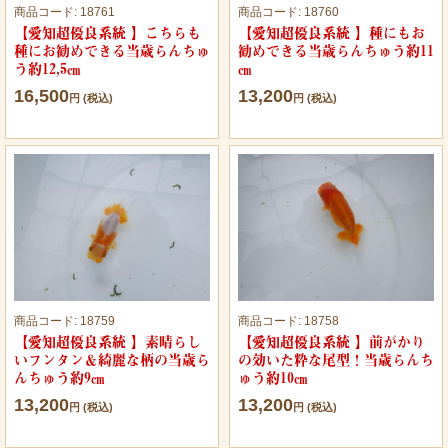
商品コード:
18761
商品コード:
18760
【愛知超優良系統 】こちらも
【愛知超優良系統 】種にもお
種にお勧めできる当歳らんちゅ
勧めできる当歳らんちゅう約11
う約12,5㎝
㎝
16,500
13,200
円 (税込)
円 (税込)
商品コード:
18759
商品コード:
18758
【愛知超優良系統 】素晴らし
【愛知超優良系統 】前がかり
いフンタン＆綺麗な柄の当歳ら
の効いた粋な尾型！当歳らんち
んちゅう約9㎝
ゅう約10㎝
13,200
13,200
円 (税込)
円 (税込)