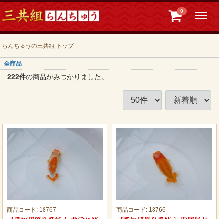
Menu
0
らんちゅうの三共組 トップ
全商品
222
件
の商品がみつかりました。
商品コード:
18767
商品コード:
18766