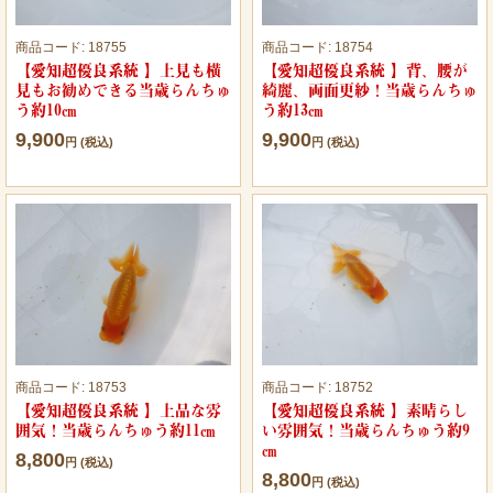
商品コード:
18755
商品コード:
18754
【愛知超優良系統 】上見も横
【愛知超優良系統 】背、腰が
見もお勧めできる当歳らんちゅ
綺麗、両面更紗！当歳らんちゅ
う約10㎝
う約13㎝
9,900
9,900
円 (税込)
円 (税込)
商品コード:
18753
商品コード:
18752
【愛知超優良系統 】上品な雰
【愛知超優良系統 】素晴らし
囲気！当歳らんちゅう約11㎝
い雰囲気！当歳らんちゅう約9
㎝
8,800
円 (税込)
8,800
円 (税込)